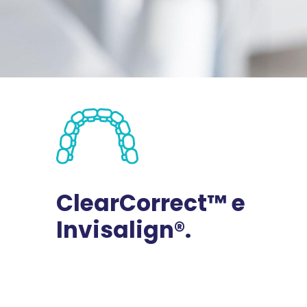
ClearCorrect™ e
Invisalign®.